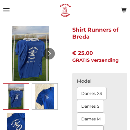
Ga
direct
naar
de
Shirt Runners of
hoofdinhoud
Breda
€ 25,00
GRATIS verzending
Model
Dames XS
Dames S
Dames M